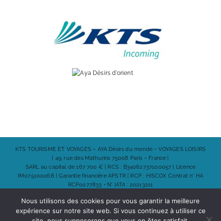
KTS TOURISME ET VOYAGES – AYA Désirs du monde – VOYAGES LOISIRS
| 49, rue des Mathurins 75008 Paris – France |
SARL au capital de 167 700 € | RCS : B34062737100057 | Licence
IM075100068 | Garantie financière APSTR | RCP : HISCOX Contrat n° HA
RCP0077833 • N° IATA : 20213211
Nous utilisons des cookies pour vous garantir la meilleure
expérience sur notre site web. Si vous continuez à utiliser ce
© Copyright 2024
site, nous supposerons que vous en êtes satisfait.