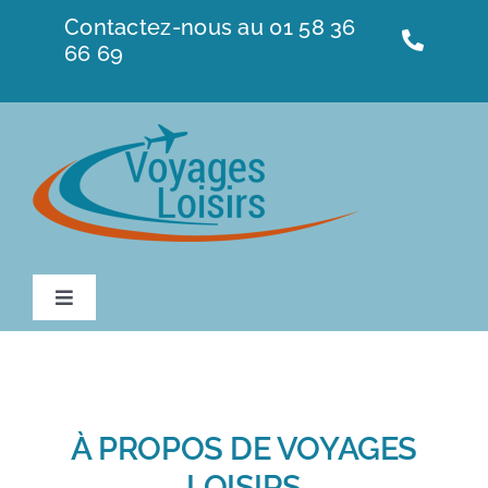
Passer
Contactez-nous au 01 58 36
au
66 69
contenu
Toggle
Navigation
À propos
Demandez la brochure
À PROPOS DE VOYAGES
LOISIRS